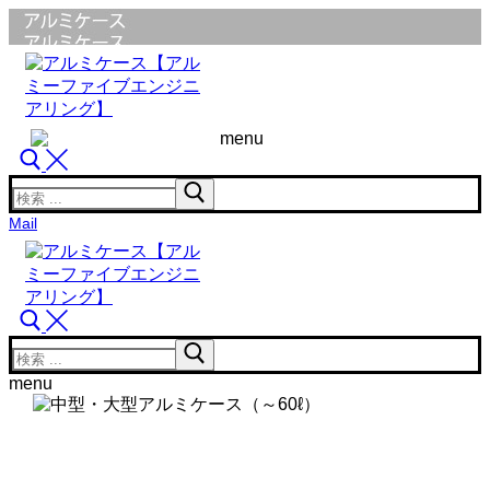
コ
メ
閉
ン
ニ
じ
テ
ュ
る
ン
ー
ツ
へ
menu
ス
キ
検
ッ
索
Mail
プ
対
象:
検
索
menu
対
象: