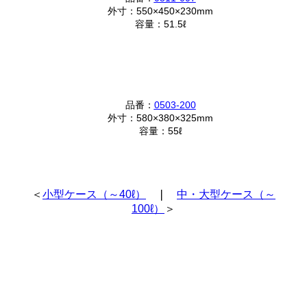
外寸：550×450×230mm
容量：51.5ℓ
品番：
0503-200
外寸：580×380×325mm
容量：55ℓ
＜
小型ケース（～40ℓ）
❘
中・大型ケース（～
100ℓ）
＞