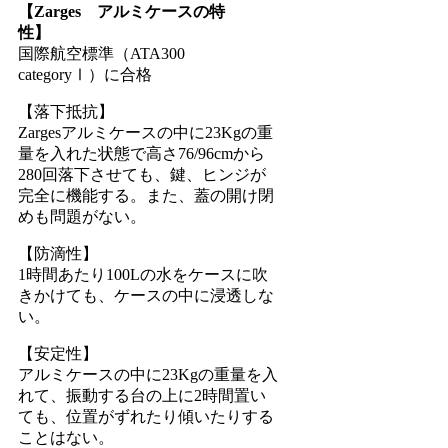
【Zarges アルミケースの特
性】
国際航空標準（ATA300
categoryⅠ）に合格
【落下抵抗】
Zargesアルミケースの中に23Kgの重
量を入れた状態で高さ76/96cmから
280回落下させても、鍵、ヒンジが
完全に機能する。また、蓋の開け閉
めも問題がない。
【防滴性】
1時間あたり100Lの水をケースに吹
きかけても、ケースの中に浸透しな
い。
【安定性】
アルミケースの中に23Kgの重量を入
れて、振動する台の上に2時間置い
ても、位置がずれたり傾いたりする
ことはない。