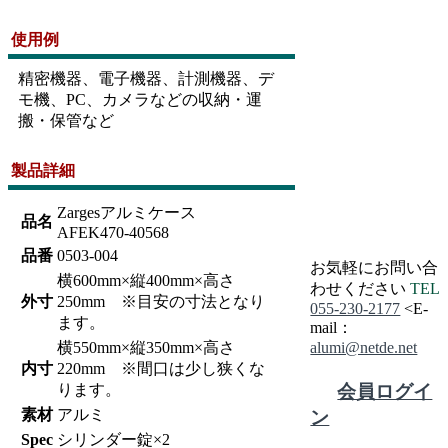
使用例
精密機器、電子機器、計測機器、デ
モ機、PC、カメラなどの収納・運
搬・保管など
製品詳細
Zargesアルミケース
品名
AFEK470-40568
品番
0503-004
お気軽にお問い合
横600mm×縦400mm×高さ
わせください
TEL
外寸
250mm ※目安の寸法となり
055-230-2177
<
E-
ます。
mail：
横550mm×縦350mm×高さ
alumi@netde.net
内寸
220mm ※間口は少し狭くな
会員ログイ
ります。
素材
アルミ
ン
Spec
シリンダー錠×2