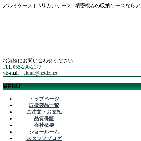
アルミケース | ペリカンケース | 精密機器の収納ケース
お気軽にお問い合わせください
TEL 055-230-2177
<
E-mail：
alumi@netde.net
MENU
メ
トップページ
ニ
取扱製品一覧
ュ
ご注文・お支払
ー
品質保証
を
会社概要
飛
ショールーム
ば
スタッフブログ