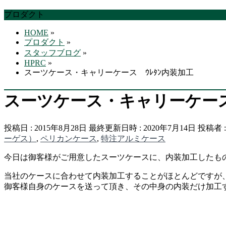
す
プロダクト
HOME
»
プロダクト
»
スタッフブログ
»
HPRC
»
スーツケース・キャリーケース ｳﾚﾀﾝ内装加工
スーツケース・キャリーケース
投稿日 : 2015年8月28日
最終更新日時 : 2020年7月14日
投稿者 
ーゲス）
,
ペリカンケース
,
特注アルミケース
今日は御客様がご用意したスーツケースに、内装加工したも
当社のケースに合わせて内装加工することがほとんどですが
御客様自身のケースを送って頂き、その中身の内装だけ加工