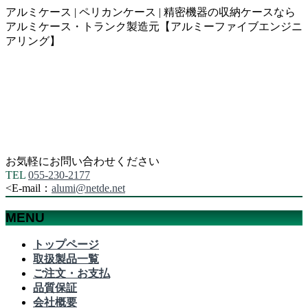
アルミケース | ペリカンケース | 精密機器の収納ケースなら
アルミケース・トランク製造元【アルミーファイブエンジニ
アリング】
お気軽にお問い合わせください
TEL
055-230-2177
<
E-mail：
alumi@netde.net
MENU
メ
トップページ
ニ
取扱製品一覧
ュ
ご注文・お支払
ー
品質保証
を
会社概要