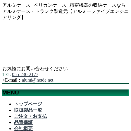
アルミケース | ペリカンケース | 精密機器の収納ケースなら
アルミケース・トランク製造元【アルミーファイブエンジニ
アリング】
お気軽にお問い合わせください
TEL
055-230-2177
<
E-mail：
alumi@netde.net
MENU
メ
トップページ
ニ
取扱製品一覧
ュ
ご注文・お支払
ー
品質保証
を
会社概要