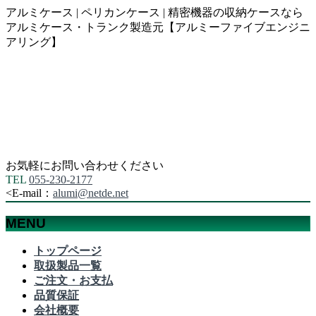
アルミケース | ペリカンケース | 精密機器の収納ケースなら
アルミケース・トランク製造元【アルミーファイブエンジニ
アリング】
お気軽にお問い合わせください
TEL
055-230-2177
<
E-mail：
alumi@netde.net
MENU
メ
トップページ
ニ
取扱製品一覧
ュ
ご注文・お支払
ー
品質保証
を
会社概要