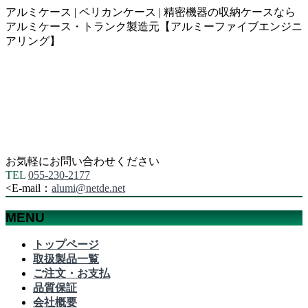
アルミケース | ペリカンケース | 精密機器の収納ケースなら
アルミケース・トランク製造元【アルミーファイブエンジニ
アリング】
お気軽にお問い合わせください
TEL
055-230-2177
<
E-mail：
alumi@netde.net
MENU
メ
トップページ
ニ
取扱製品一覧
ュ
ご注文・お支払
ー
品質保証
を
会社概要