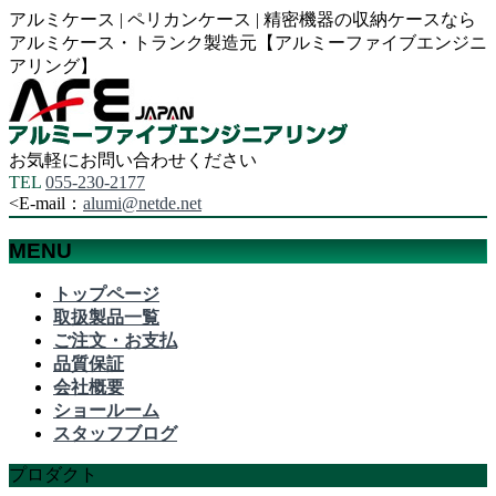
アルミケース | ペリカンケース | 精密機器の収納ケースなら
アルミケース・トランク製造元【アルミーファイブエンジニ
アリング】
お気軽にお問い合わせください
TEL
055-230-2177
<
E-mail：
alumi@netde.net
MENU
メ
トップページ
ニ
取扱製品一覧
ュ
ご注文・お支払
ー
品質保証
を
会社概要
飛
ショールーム
ば
スタッフブログ
す
プロダクト