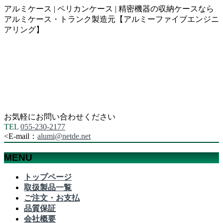
アルミケース | ペリカンケース | 精密機器の収納ケースなら
アルミケース・トランク製造元【アルミーファイブエンジニ
アリング】
お気軽にお問い合わせください
TEL
055-230-2177
<
E-mail：
alumi@netde.net
MENU
メ
トップページ
ニ
取扱製品一覧
ュ
ご注文・お支払
ー
品質保証
を
会社概要