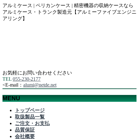
アルミケース | ペリカンケース | 精密機器の収納ケースなら
アルミケース・トランク製造元【アルミーファイブエンジニ
アリング】
お気軽にお問い合わせください
TEL
055-230-2177
<
E-mail：
alumi@netde.net
MENU
メ
トップページ
ニ
取扱製品一覧
ュ
ご注文・お支払
ー
品質保証
を
会社概要