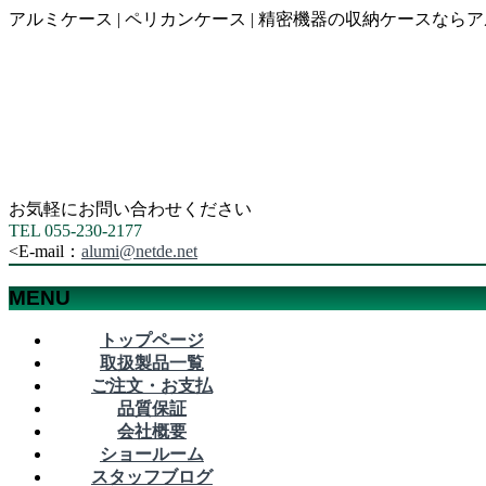
アルミケース | ペリカンケース | 精密機器の収納ケース
お気軽にお問い合わせください
TEL 055-230-2177
<
E-mail：
alumi@netde.net
MENU
メ
トップページ
ニ
取扱製品一覧
ュ
ご注文・お支払
ー
品質保証
を
会社概要
飛
ショールーム
ば
スタッフブログ