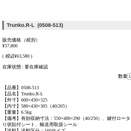
Trunko.R-L (0508-513)
販売価格
（税別）
¥57,800
(
税込
¥63,580 )
在庫状態 : 要在庫確認
数量
【品番】0508-513
【品名】Trunko.R-L
【外寸】600×450×325
【内寸】580×430×305（40/265）
【重量】6.5kg
【備考】有効収納寸法：550×400×290（40/250）、鍵付ロ
り状貼付シート、輸送用取扱シール
【送料】送料区分：160サイズ