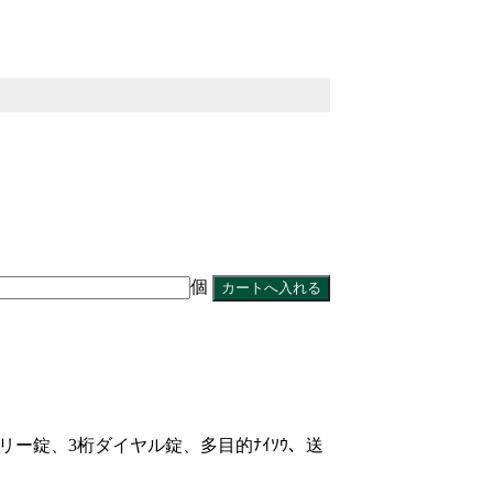
個
ータリー錠、3桁ダイヤル錠、多目的ﾅｲｿｳ、送