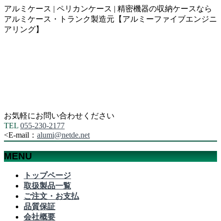
アルミケース | ペリカンケース | 精密機器の収納ケースなら
アルミケース・トランク製造元【アルミーファイブエンジニ
アリング】
お気軽にお問い合わせください
TEL
055-230-2177
<
E-mail：
alumi@netde.net
MENU
メ
トップページ
ニ
取扱製品一覧
ュ
ご注文・お支払
ー
品質保証
を
会社概要