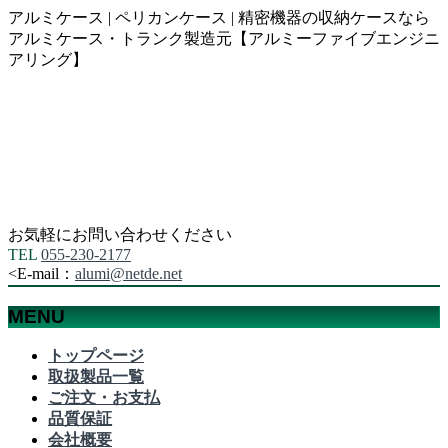
アルミケース | ペリカンケース | 精密機器の収納ケースなら
アルミケース・トランク製造元【アルミーファイブエンジニ
アリング】
お気軽にお問い合わせください
TEL
055-230-2177
<
E-mail：
alumi@netde.net
MENU
メ
トップページ
ニ
取扱製品一覧
ュ
ご注文・お支払
ー
品質保証
を
会社概要