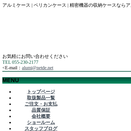
アルミケース | ペリカンケース | 精密機器の収納ケース
お気軽にお問い合わせください
TEL 055-230-2177
<
E-mail：
alumi@netde.net
MENU
メ
トップページ
ニ
取扱製品一覧
ュ
ご注文・お支払
ー
品質保証
を
会社概要
飛
ショールーム
ば
スタッフブログ