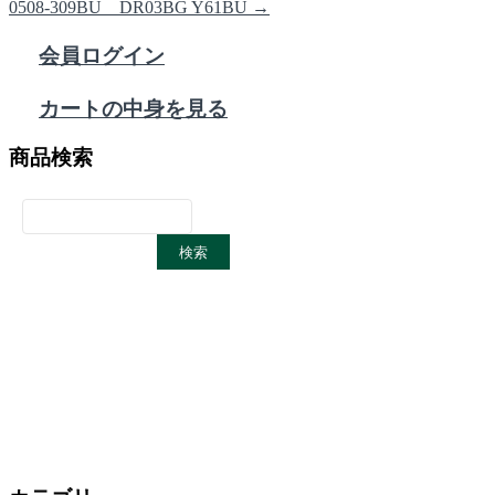
0508-309BU DR03BG Y61BU
→
会員ログイン
カートの中身を見る
商品検索