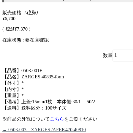
販売価格
（税別）
¥6,700
(
税込
¥7,370 )
在庫状態 : 要在庫確認
数量
【品番】0503-001F
【品名】ZARGES 40835-form
【外寸】*
【内寸】*
【重量】*
【備考】上蓋:15mm/1枚 本体側:30/1 50/2
【送料】送料区分：100サイズ
※商品の外観について
こちら
をご覧ください
←
0503-003 ZARGES /AFEK470-40810