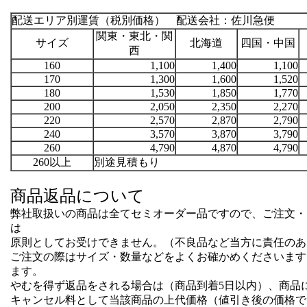
配送エリア別運賃（税別価格） 配送会社：佐川急便
関東・東北・関
サイズ
北海道
四国・中国
西
160
1,100
1,400
1,100
170
1,300
1,600
1,520
180
1,530
1,850
1,770
200
2,050
2,350
2,270
220
2,570
2,870
2,790
240
3,570
3,870
3,790
260
4,790
4,870
4,790
260以上
別途見積もり
商品返品について
弊社取扱いの商品は全てセミオーダー品ですので、ご注文・
は
原則としてお受けできません。（不良品など当方に責任のあ
ご注文の際はサイズ・数量などをよくお確かめくださいます
ます。
やむを得ず返品をされる場合は（商品到着5日以内）、商品
キャンセル料として当該商品の上代価格（値引き後の価格で