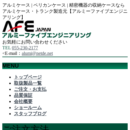
アルミケース | ペリカンケース | 精密機器の収納ケースなら
アルミケース・トランク製造元【アルミーファイブエンジニ
アリング】
お気軽にお問い合わせください
TEL
055-230-2177
<
E-mail：
alumi@netde.net
MENU
メ
トップページ
ニ
取扱製品一覧
ュ
ご注文・お支払
ー
品質保証
を
会社概要
飛
ショールーム
ば
スタッフブログ
す
ご注文方法