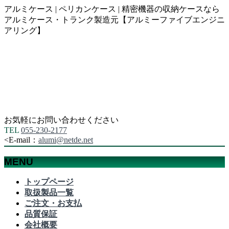
アルミケース | ペリカンケース | 精密機器の収納ケースなら
アルミケース・トランク製造元【アルミーファイブエンジニ
アリング】
お気軽にお問い合わせください
TEL
055-230-2177
<
E-mail：
alumi@netde.net
MENU
メ
トップページ
ニ
取扱製品一覧
ュ
ご注文・お支払
ー
品質保証
を
会社概要