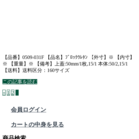
【品番】0509-031F 【品名】ﾌﾞﾛｯｸｳﾚﾀﾝ 【外寸】※ 【内寸】
※ 【重量】※ 【備考】上蓋:50mm/1枚,15/1 本体:50/2,15/1
【送料】送料区分：160サイズ
この記事を読む
«
1
2
3
会員ログイン
カートの中身を見る
商品検索