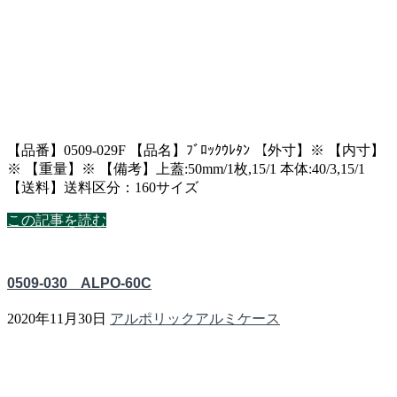
【品番】0509-029F 【品名】ﾌﾞﾛｯｸｳﾚﾀﾝ 【外寸】※ 【内寸】
※ 【重量】※ 【備考】上蓋:50mm/1枚,15/1 本体:40/3,15/1
【送料】送料区分：160サイズ
この記事を読む
0509-030 ALPO-60C
2020年11月30日
アルポリックアルミケース