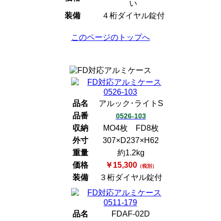
い
装備
４桁ダイヤル錠付
このページのトップへ
品名
アルック･ライトS
品番
0526-103
収納
MO4枚 FD8枚
外寸
307×D237×H62
重量
約1.2kg
価格
￥15,300
（税別）
装備
３桁ダイヤル錠付
品名
FDAF-02D