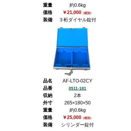
重量
約0.6kg
価格
￥21,000
（税別）
装備
３桁ダイヤル錠付
品名
AF-LTO-02CY
品番
0511-181
収納
2本
外寸
265×180×50
重量
約0.6kg
価格
￥25,000
（税別）
装備
シリンダー錠付