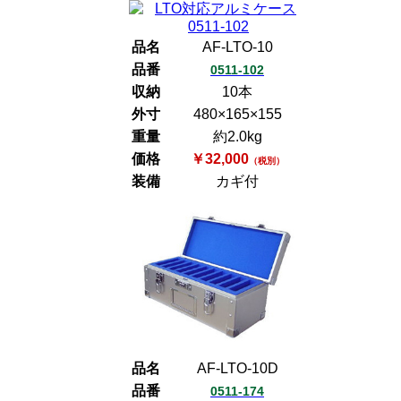
品名
AF-LTO-10
品番
0511-102
収納
10本
外寸
480×165×155
重量
約2.0kg
価格
￥32,000
（税別）
装備
カギ付
品名
AF-LTO-10D
品番
0511-174