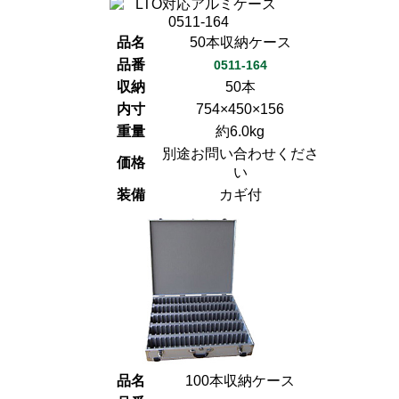
品名
50本収納ケース
品番
0511-164
収納
50本
内寸
754×450×156
重量
約6.0kg
別途お問い合わせくださ
価格
い
装備
カギ付
品名
100本収納ケース