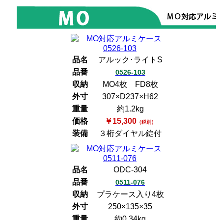
品名
アルック･ライトS
品番
0526-103
収納
MO4枚 FD8枚
外寸
307×D237×H62
重量
約1.2kg
価格
￥15,300
（税別）
装備
３桁ダイヤル錠付
品名
ODC-304
品番
0511-076
収納
プラケース入り4枚
外寸
250×135×35
重量
約0.34kg