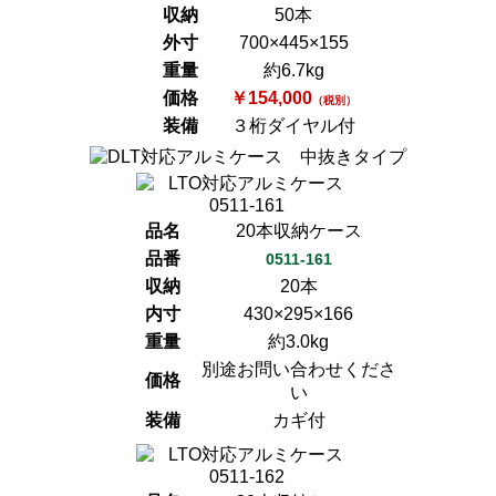
収納
50本
外寸
700×445×155
重量
約6.7kg
価格
￥154,000
（税別）
装備
３桁ダイヤル付
品名
20本収納ケース
品番
0511-161
収納
20本
内寸
430×295×166
重量
約3.0kg
別途お問い合わせくださ
価格
い
装備
カギ付