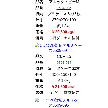
品名
アルック・ピーM
品番
0524-005
収納
プラケース入り6枚
外寸
370×270×100
重量
約1.8kg
価格
￥20,500
（税別）
装備
３桁ダイヤル錠付
品名
CDR-15
品番
0509-094
収納
5mm厚ケース30枚
外寸
150×150×140
重量
約1.0kg
価格
￥21,500
（税別）
装備
カギ付・南京錠穴