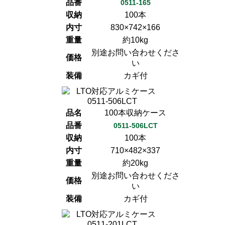
品番
0511-165
収納
100本
内寸
830×742×166
重量
約10kg
別途お問い合わせくださ
価格
い
装備
カギ付
品名
100本収納ケース
品番
0511-506LCT
収納
100本
内寸
710×482×337
重量
約20kg
別途お問い合わせくださ
価格
い
装備
カギ付