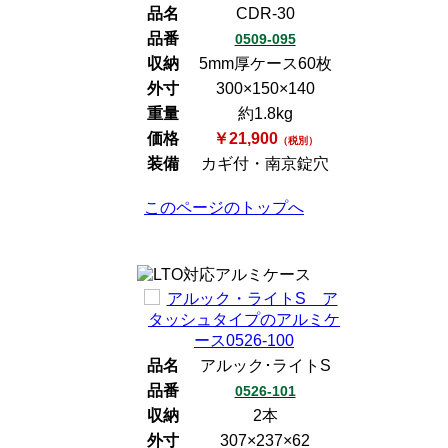
品名
CDR-30
品番
0509-095
収納
5mm厚ケース60枚
外寸
300×150×140
重量
約1.8kg
価格
￥21,900
（税別）
装備
カギ付・南京錠穴
このページのトップへ
品名
アルック･ライトS
品番
0526-101
収納
2本
外寸
307×237×62