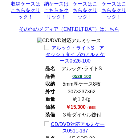
その他のメディア（CMT,DLT,DAT）はこちら
品名
アルック･ライトS
品番
0526-102
収納
5mm厚ケース8枚
外寸
307×237×62
重量
約1.2Kg
価格
￥15,300
（税別）
装備
３桁ダイヤル錠付